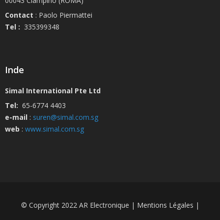
00043 Ciampino (ROMA)
Contact
: Paolo Piermattei
Tel :
335399348
Inde
Simal International Pte Ltd
Tel:
65-6774 4403
e-mail
:
suren@simal.com.sg
web
:
www.simal.com.sg
© Copyright 2022 AR Electronique | Mentions Légales |