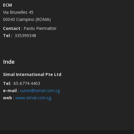
ECM
Via Bruxelles 45
00043 Ciampino (ROMA)
Contact
: Paolo Piermattei
Tel :
335399348
Inde
Simal International Pte Ltd
Tel:
65-6774 4403
e-mail
:
suren@simal.com.sg
web
:
www.simal.com.sg