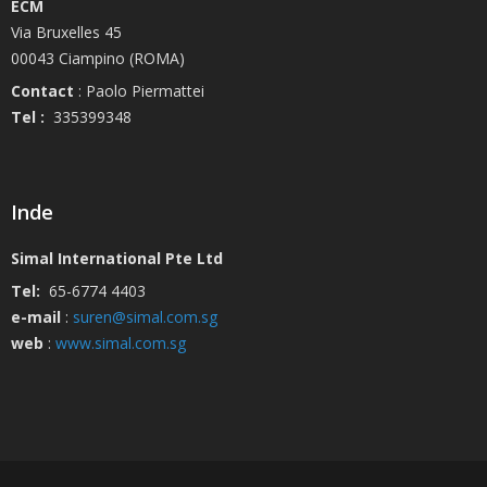
ECM
Via Bruxelles 45
00043 Ciampino (ROMA)
Contact
: Paolo Piermattei
Tel :
335399348
Inde
Simal International Pte Ltd
Tel:
65-6774 4403
e-mail
:
suren@simal.com.sg
web
:
www.simal.com.sg