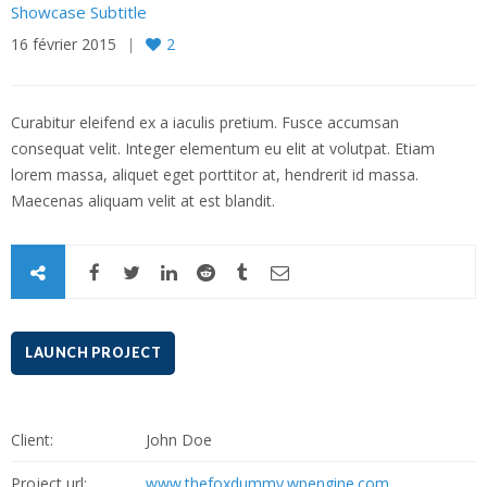
Showcase Subtitle
16 février 2015
2
Curabitur eleifend ex a iaculis pretium. Fusce accumsan
consequat velit. Integer elementum eu elit at volutpat. Etiam
lorem massa, aliquet eget porttitor at, hendrerit id massa.
Maecenas aliquam velit at est blandit.
LAUNCH PROJECT
Client:
John Doe
Project url:
www.thefoxdummy.wpengine.com