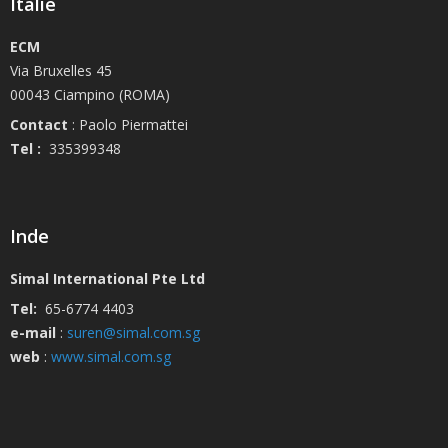
Italie
ECM
Via Bruxelles 45
00043 Ciampino (ROMA)
Contact
: Paolo Piermattei
Tel :
335399348
Inde
Simal International Pte Ltd
Tel:
65-6774 4403
e-mail
:
suren@simal.com.sg
web
:
www.simal.com.sg