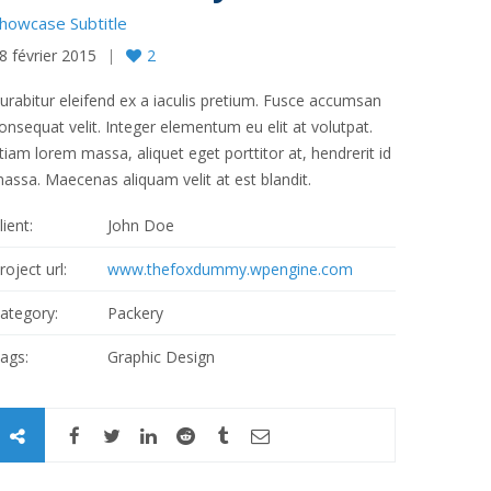
howcase Subtitle
8 février 2015
2
urabitur eleifend ex a iaculis pretium. Fusce accumsan
onsequat velit. Integer elementum eu elit at volutpat.
tiam lorem massa, aliquet eget porttitor at, hendrerit id
assa. Maecenas aliquam velit at est blandit.
lient:
John Doe
roject url:
www.thefoxdummy.wpengine.com
ategory:
Packery
ags:
Graphic Design