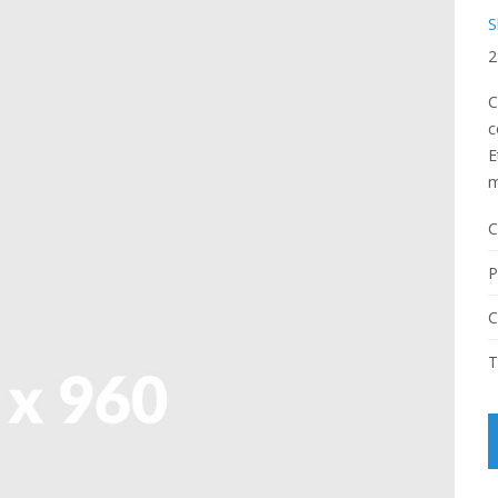
S
2
C
c
E
m
C
P
C
T