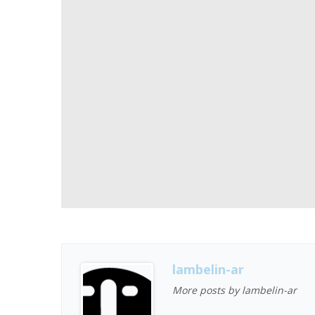
lambelin-ar
More posts by lambelin-ar